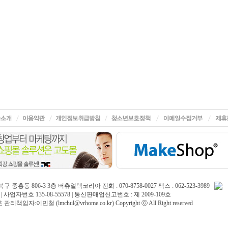
중흥동 806-3 3층 버츄얼텍코리아 전화 : 070-8758-0027 팩스 : 062-523-3989
| 사업자번호 135-08-55578 | 통신판매업신고번호 : 제 2009-109호
임자:이민철 (lmchul@vrhome.co.kr) Copyright ⓒ All Right reserved