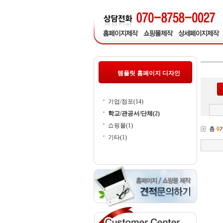
템플릿 홈페이지 디자인
기업/점포(14)
학교/관공서/단체(2)
쇼핑몰(1)
총
0
기타(1)