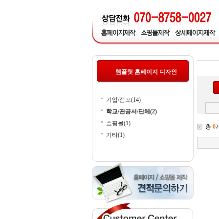
템플릿 홈페이지 디자인
기업/점포(14)
학교/관공서/단체(2)
쇼핑몰(1)
총
0
기타(1)