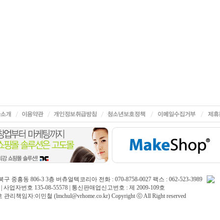
중흥동 806-3 3층 버츄얼텍코리아 전화 : 070-8758-0027 팩스 : 062-523-3989
| 사업자번호 135-08-55578 | 통신판매업신고번호 : 제 2009-109호
임자:이민철 (lmchul@vrhome.co.kr) Copyright ⓒ All Right reserved