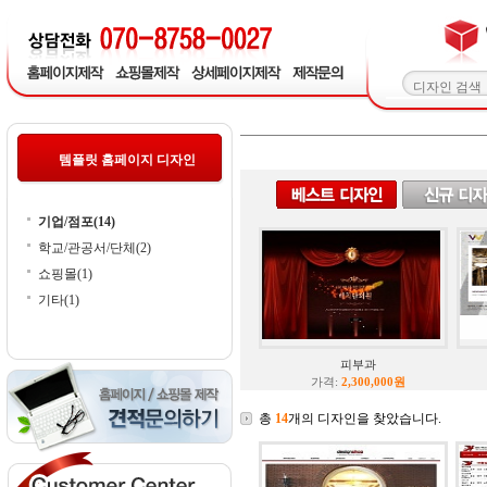
템플릿 홈페이지 디자인
기업/점포(14)
학교/관공서/단체(2)
쇼핑몰(1)
기타(1)
피부과
가격:
2,300,000원
총
14
개의 디자인을 찾았습니다.